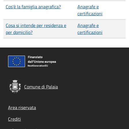
Cos'è la famiglia anagrafica?
Anagrafe e
certificazioni
Cosa si intende per residenza e
Anagrafe e
per domicilio?
certificazioni
Comune di Palaia
Footer menu
Area riservata
Crediti