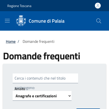
Salta al contenuto principale
Skip to footer content
Regione Toscana
Comune di Palaia
Briciole di pane
Home
/
Domande frequenti
Domande frequenti
Cerca i contenuti che nel titolo
contengono:
Ambito