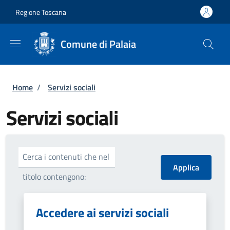
Salta al contenuto principale
Skip to footer content
Regione Toscana
Comune di Palaia
Briciole di pane
Home
/
Servizi sociali
Servizi sociali
Cerca i contenuti che nel
titolo contengono:
Accedere ai servizi sociali