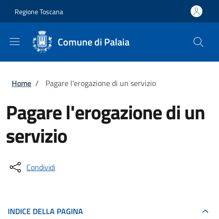
Salta al contenuto principale
Skip to footer content
Regione Toscana
Comune di Palaia
Briciole di pane
Home
/
Pagare l'erogazione di un servizio
Pagare l'erogazione di un
servizio
Condividi
INDICE DELLA PAGINA