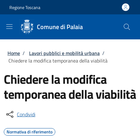
Salta al contenuto principale
Skip to footer content
Regione Toscana
Comune di Palaia
Briciole di pane
Home
/
Lavori pubblici e mobilità urbana
/
Chiedere la modifica temporanea della viabilità
Chiedere la modifica
temporanea della viabilità
Condividi
Normativa di riferimento