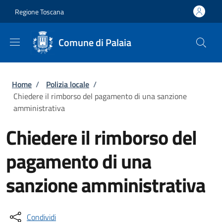
Salta al contenuto principale
Skip to footer content
Regione Toscana
Comune di Palaia
Briciole di pane
Home
/
Polizia locale
/
Chiedere il rimborso del pagamento di una sanzione
amministrativa
Chiedere il rimborso del
pagamento di una
sanzione amministrativa
Condividi