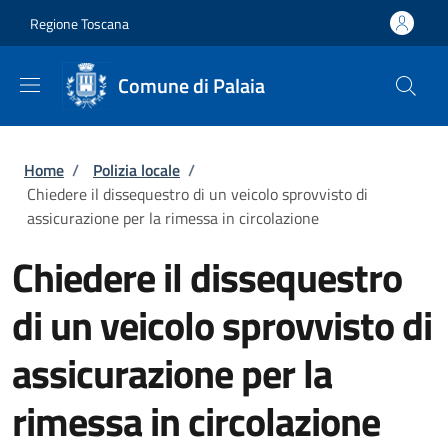
Salta al contenuto principale
Skip to footer content
Regione Toscana
Comune di Palaia
Briciole di pane
Home
/
Polizia locale
/
Chiedere il dissequestro di un veicolo sprovvisto di
assicurazione per la rimessa in circolazione
Chiedere il dissequestro
di un veicolo sprovvisto di
assicurazione per la
rimessa in circolazione