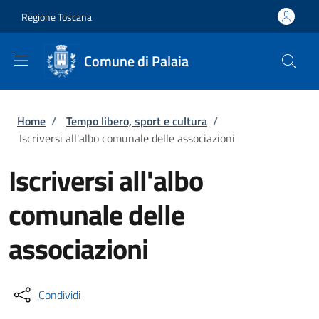
Salta al contenuto principale
Skip to footer content
Regione Toscana
Comune di Palaia
Briciole di pane
Home
/
Tempo libero, sport e cultura
/
Iscriversi all'albo comunale delle associazioni
Iscriversi all'albo
comunale delle
associazioni
Condividi